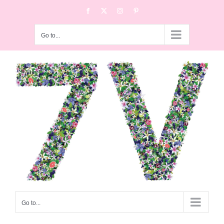
Skip
Facebook
X
Instagram
Pinterest
to
content
Go to...
Go to...