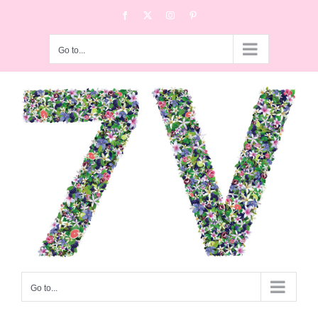
Skip
Facebook
X
Instagram
Pinterest
to
content
Go to...
Go to...